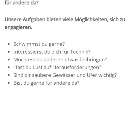
für andere da?
Unsere Aufgaben bieten viele Möglichkeiten, sich zu
engagieren.
Schwimmst du gerne?
Interessierst du dich für Technik?
Möchtest du anderen etwas beibringen?
Hast du Lust auf Herausforderungen?
Sind dir saubere Gewässer und Ufer wichtig?
Bist du gerne für andere da?
Schau doch mal bei uns rein! Und wenn du Lust hast:
Mach einfach mit!
… und vieles weitere mehr, wie zum Beispiel
Bootsführer*in oder Taucher*in.